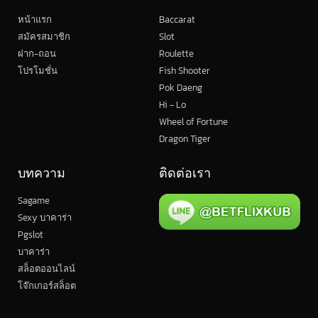
หน้าแรก
Baccarat
สมัครสมาชิก
Slot
ฝาก-ถอน
Roulette
โปรโมชั่น
Fish Shooter
Pok Daeng
Hi - Lo
Wheel of Fortune
Dragon Tiger
บทความ
ติดต่อเรา
Sagame
Sexy บาคาร่า
Pgslot
บาคาร่า
สล็อตออนไลน์
โจ๊กเกอร์สล็อต