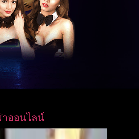
ีฬาออนไลน์