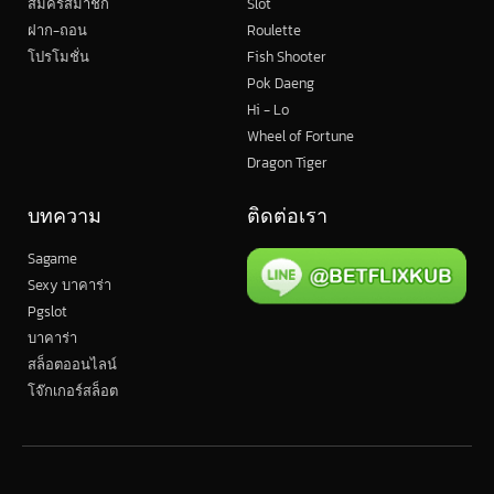
สมัครสมาชิก
Slot
ฝาก-ถอน
Roulette
โปรโมชั่น
Fish Shooter
Pok Daeng
Hi - Lo
Wheel of Fortune
Dragon Tiger
บทความ
ติดต่อเรา
Sagame
Sexy บาคาร่า
Pgslot
บาคาร่า
สล็อตออนไลน์
โจ๊กเกอร์สล็อต