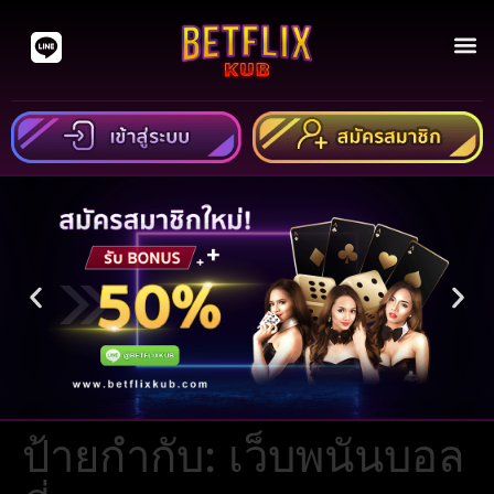
Line: @BETFLIXKUB
ป้ายกำกับ:
เว็บพนันบอล