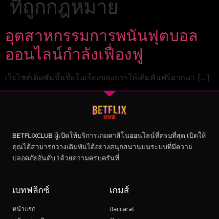
ที่ถูกกฎหมาย
อุตสาหกรรมการพนันฟุตบอล
ออนไลน์กำลังเฟื่องฟู
เว็บไซต์เดิมพันขึ้นชื่อในเรื่องของการให้เดิมพันฟรีมากมา […]
BETFLIXCLUB ผู้เปิดให้บริการเกมคาสิโนออนไลน์ที่ครบที่สุด เปิดให้
คุณได้สามารถวางเดิมพันได้อย่างสนุกสนานบนระบบที่มีความ
ปลอดภัยอันดับ 1 ด้วยความครบครันที่
เบทฟลิกซ์
เกมส์
หน้าแรก
Baccarat