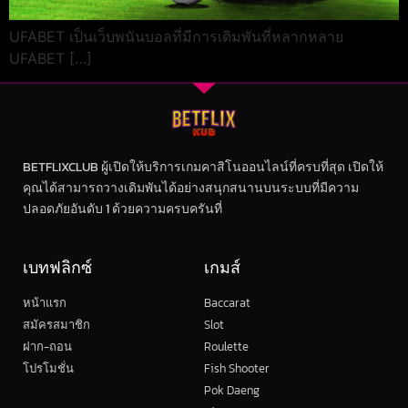
UFABET เป็นเว็บพนันบอลที่มีการเดิมพันที่หลากหลาย
UFABET […]
BETFLIXCLUB ผู้เปิดให้บริการเกมคาสิโนออนไลน์ที่ครบที่สุด เปิดให้
คุณได้สามารถวางเดิมพันได้อย่างสนุกสนานบนระบบที่มีความ
ปลอดภัยอันดับ 1 ด้วยความครบครันที่
เบทฟลิกซ์
เกมส์
หน้าแรก
Baccarat
สมัครสมาชิก
Slot
ฝาก-ถอน
Roulette
โปรโมชั่น
Fish Shooter
Pok Daeng