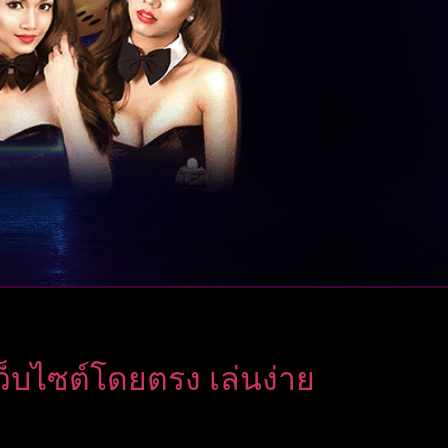
บเว็บไซต์โดยตรง เล่นง่าย