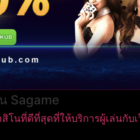
ิโน Sagame
โนที่ดีที่สุดที่ให้บริการผู้เล่นกั