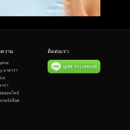
ทความ
ติดต่อเรา
game
y บาคาร่า
lot
คาร่า
็อตออนไลน์
กเกอร์สล็อต