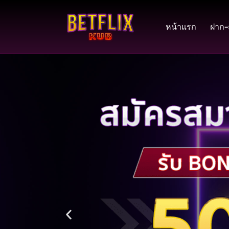
หน้าแรก
ฝาก