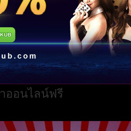
าออนไลน์ฟรี