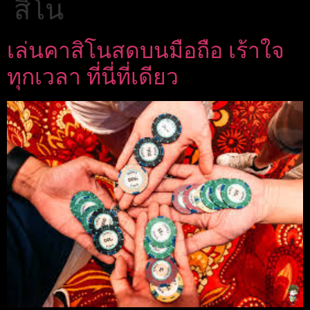
สิโน
เล่นคาสิโนสดบนมือถือ เร้าใจ
ทุกเวลา ที่นี่ที่เดียว