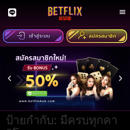
Line: @BETFLIXKUB
ป้ายกำกับ:
มีครบทุกคา