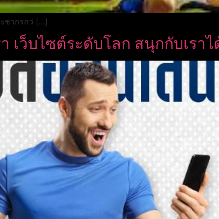
ประชากรกว่ […]
รา เว็บไซต์ระดับโลก สนุกกับเรา