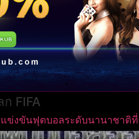
ลก FIFA
ข่งขันฟุตบอลระดับนานาชาติที่เล่