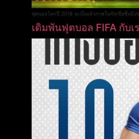
ฟุตบอลโลกปี 2018 จะเป็นเจ้าภาพในรัสเซียซึ่งมี
เดิมพันฟุตบอล FIFA กับเ