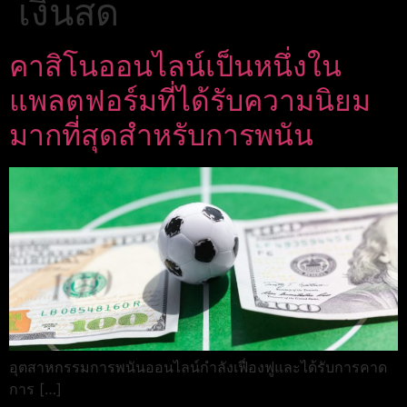
เงินสด
คาสิโนออนไลน์เป็นหนึ่งใน
แพลตฟอร์มที่ได้รับความนิยม
มากที่สุดสำหรับการพนัน
อุตสาหกรรมการพนันออนไลน์กำลังเฟื่องฟูและได้รับการคาด
การ […]