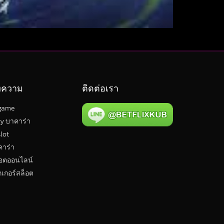
ทความ
ติดต่อเรา
game
y บาคาร่า
lot
คาร่า
็อตออนไลน์
กเกอร์สล็อต