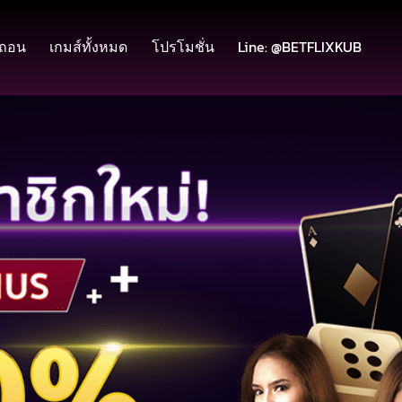
-ถอน
เกมส์ทั้งหมด
โปรโมชั่น
Line: @BETFLIXKUB