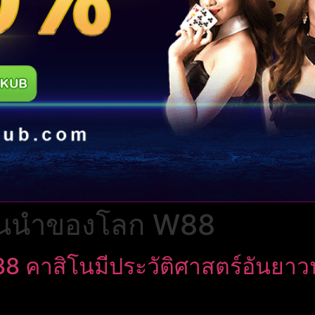
ั้นนำของโลก W88
 คาสิโนมีประวัติศาสตร์อันยาวนา