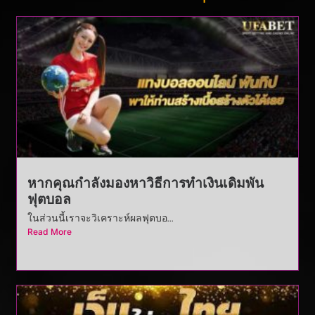
หากคุณกำลังมองหาวิธีการทำเงินเดิมพัน
ฟุตบอล
ในส่วนนี้เราจะวิเคราะห์ผลฟุตบอ...
Read More