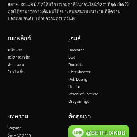
BETFLIXCLUB ผู้เปิดให้บริการเกมคาสิโนออนไลน์ที่ครบที่สุด เปิดให้
คุณได้สามารถวางเดิมพันได้อย่างสนุกสนานบนระบบที่มีความ
ปลอดภัยอันดับ 1 ด้วยความครบครันที่
เบทฟลิกซ์
เกมส์
หน้าแรก
Baccarat
สมัครสมาชิก
Slot
ฝาก-ถอน
Roulette
โปรโมชั่น
Fish Shooter
Pok Daeng
Hi - Lo
Wheel of Fortune
Dragon Tiger
บทความ
ติดต่อเรา
Sagame
Sexy บาคาร่า