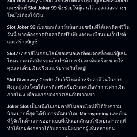
Slot Giveaway Credit แจกเครดิตฟรีให้กับผู้เล่นที่เล่นสล็อต
แมชชีนที่ Slot Joker 99 ซึ่งช่วยให้ผู้เล่นได้ลองสล็อตต่างๆ
โดยไม่ต้องใช้เงิน
Slot Joker 99 เป็นซอฟต์แวร์สล็อตแมชชีนที่ให้เครดิตฟรีใน
วันนี้ หากต้องการรับเครดิตฟรี เพียงลงทะเบียนบนเว็บไซต์
และสร้างบัญชี
Slot777 คาสิโนออนไลน์ขอเสนอเครดิตแจกสล็อตแก่ผู้เล่น
ใหม่ทุกคนที่สมัครบนเว็บไซต์ การรับเครดิตฟรีจะช่วยให้
คุณเล่นด้วยเงินจริงและรับรางวัลใหญ่!
Slot Giveaway Credit เป็นวิธีใหม่สำหรับคาสิโนในการ
ดึงดูดผู้เล่นโดยให้เครดิตฟรีหรือเงินสดเมื่อทำการฝากเงิน
ภายใน 3 เดือนแรกของการเล่นกับพวกเขา
Joker Slot เป็นหนึ่งในเกมคาสิโนออนไลน์ที่ได้รับความ
นิยมมากที่สุด ได้รับการพัฒนาโดย Microgaming และเป็น
ที่รู้จักในด้านการออกแบบที่เป็นเอกลักษณ์ ซึ่งเป็นสาเหตุที่
ทำให้เกมดังกล่าวได้รับความนิยมจากผู้เล่นหลายคน