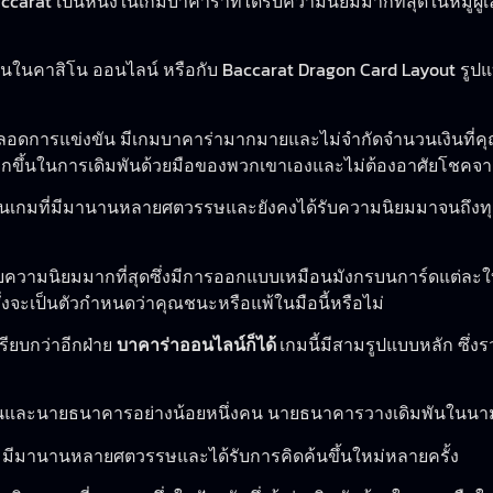
accarat เป็นหนึ่งในเกมบาคาร่าที่ได้รับความนิยมมากที่สุดในหมู
นคาสิโน ออนไลน์ หรือกับ Baccarat Dragon Card Layout รูปแบบนี
เล่นตลอดการแข่งขัน มีเกมบาคาร่ามากมายและไม่จำกัดจำนวนเงินที
กขึ้นในการเดิมพันด้วยมือของพวกเขาเองและไม่ต้องอาศัยโชคจ
 เป็นเกมที่มีมานานหลายศตวรรษและยังคงได้รับความนิยมมาจนถึงทุกวัน
รับความนิยมมากที่สุดซึ่งมีการออกแบบเหมือนมังกรบนการ์ดแต่ละใบ 
ึ่งจะเป็นตัวกำหนดว่าคุณชนะหรือแพ้ในมือนี้หรือไม่
รียบกว่าอีกฝ่าย
บาคาร่าออนไลน์ก็ได้
เกมนี้มีสามรูปแบบหลัก ซึ่
สองคนและนายธนาคารอย่างน้อยหนึ่งคน นายธนาคารวางเดิมพันในนาม
ธ์ มีมานานหลายศตวรรษและได้รับการคิดค้นขึ้นใหม่หลายครั้ง