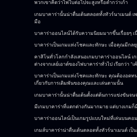
พวกเขาคิดว่าไพ่ใบต่อไปจะสูงหรือต่ำกว่าเก้า
เกมบาคาร่านั้นน่าตื่นเต้นตลอดทั้งทัวร์นาเมนต์
มือ
บาคาร่าออนไลน์ได้รับความนิยมมากขึ้นเรื่อยๆ เน
บาคาร่าเป็นเกมแห่งโชคและทักษะ เมื่อคุณมีกลย
คาสิโนทั่วโลกกำลังเสนอเกมบาคาร่าออนไลน์ เกม
ต่างจากเลย์เอาต์ของไพ่บาคาร่าทั่วไป เรียกว่า “
บาคาร่าเป็นเกมแห่งโชคและทักษะ คุณต้องอดทนเพื่อ
เกี่ยวกับการเดิมพันของคุณและเล่นตามนั้น
เกมบาคาร่านั้นน่าตื่นเต้นตั้งแต่ต้นการแข่งขัน
มีเกมบาคาร่าที่แตกต่างกันมากมาย แต่บางเกมก็มีเ
บาคาร่าออนไลน์เป็นเกมรูปแบบใหม่ที่เล่นบนคอม
เกมส์บาคาร่าน่าตื่นเต้นตลอดทั้งทัวร์นาเมนต์ เ