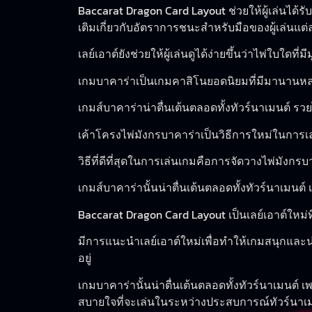
Baccarat Dragon Card Layout ช่วยให้ผู้เล่นได้ร
เติมเกี่ยวกับอัตราการชนะสำหรับมือของผู้เล่นแต
เลย์เอาต์ยังช่วยให้ผู้เล่นดูได้ง่ายขึ้นว่าไพ่ใบใดที
เกมบาคาร่าเป็นเกมคาสิโนยอดนิยมที่มีมานานหลาย
เกมส์บาคาร่าน่าตื่นเต้นตลอดทั้งทัวร์นาเมนต์ ร
เค้าโครงไพ่มังกรบาคาร่าเป็นวิธีการใหม่ในการเล
วิธีที่ดีที่สุดในการเล่นเกมคือการจัดวางไพ่มังกร
เกมส์บาคาร่านั้นน่าตื่นเต้นตลอดทั้งทัวร์นาเมน
Baccarat Dragon Card Layout เป็นเลย์เอาต์ใหม่
มีการแนะนำเลย์เอาต์ใหม่เพื่อทำให้เกมสนุกและน่าดึ
อยู่
เกมบาคาร่านั้นน่าตื่นเต้นตลอดทั้งทัวร์นาเมนต์ 
สบายใจที่จะเล่นในระหว่างประสบการณ์ทัวร์นาเ