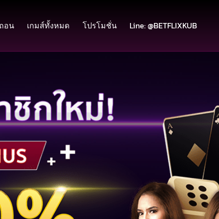
-ถอน
เกมส์ทั้งหมด
โปรโมชั่น
Line: @BETFLIXKUB