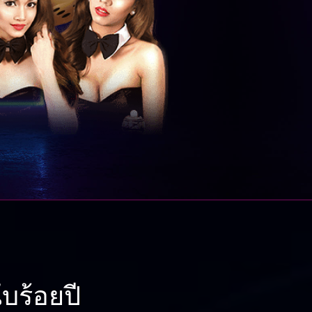
บร้อยปี