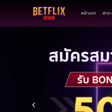
หน้าแรก
ฝาก