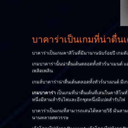
บาคาร่าเป็นเกมที่น่าตื่น
บาคาร่าเป็นเกมคาสิโนที่มีมานานนับร้อยปี เกม
เกมบาคาร่านั้นน่าตื่นเต้นตลอดทั้งทัวร์นาเมนต์
เพลิดเพลิน
เกมส์บาคาร่าน่าตื่นเต้นตลอดทั้งทัวร์นาเมนต์ มีเ
เกมบาคาร่า
เป็นเกมที่น่าตื่นเต้นที่เล่นในคาสิโ
หนึ่งมีสามสำรับไพ่และอีกชุดหนึ่งมีแปดสำรับไพ่
บาคาร่าเป็นเกมที่สามารถเล่นได้หลายวิธี มันสา
นานหลายศตวรรษ