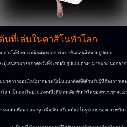
เต้นที่เล่นในคาสิโนทั่วโลก
ดังกล่าวได้รับความนิยมตลอดการแข่งขันและมีหลายรูปแบบ
 และผู้เล่นสามารถคาดหวังที่จะพบกับรูปแบบต่างๆ มากมาย นอกจากน
กมบาคาร่าออนไลน์มากมาย นี่เป็นแนวคิดที่ดีสำหรับผู้ที่ต้องการเล่
นทั่วโลก เป็นเกมไพ่ประเภทหนึ่งที่ผู้เล่นเดิมพันว่าไพ่ของพวกเขาจะ
มารถเล่นเพื่อความสนุก เพื่อเงิน หรือแม้แต่ในรูปแบบของการพนัน