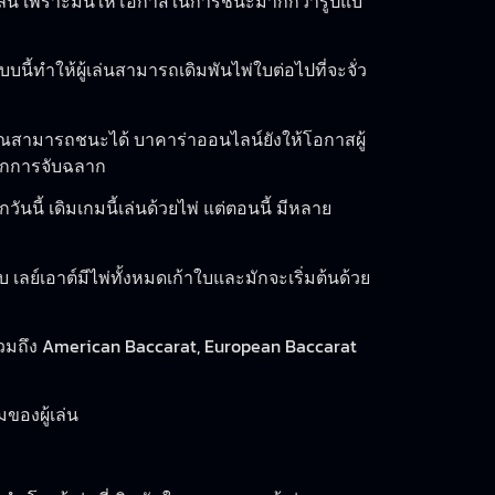
่ผู้เล่น เพราะมันให้โอกาสในการชนะมากกว่ารูปแบ
้ทำให้ผู้เล่นสามารถเดิมพันไพ่ใบต่อไปที่จะจั่ว
่คุณสามารถชนะได้ บาคาร่าออนไลน์ยังให้โอกาสผู้
ากการจับฉลาก
นี้ เดิมเกมนี้เล่นด้วยไพ่ แต่ตอนนี้ มีหลาย
เลย์เอาต์มีไพ่ทั้งหมดเก้าใบและมักจะเริ่มต้นด้วย
งรวมถึง American Baccarat, European Baccarat
ของผู้เล่น