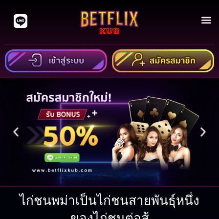
Line: @BETFLIXKUB
ไก่ชนพม่าเป็นไก่ชนสายพันธุ์หนึ่ง
ของไก่ชนต่อสู้