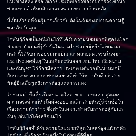
แทงข้างหลัง หรือใช้การโจมตีที่เกี่ยวข้องกับการวิ่งเข้าหา
พวกเขาแล้วหันกลับมาแทงพวกเขาจากด้านหลัง
นี่เป็นหัวข้อที่ฉันรู้มากเกี่ยวกับ ดังนั้นฉันจะแบ่งปันความรู้
ของฉันกับคุณ
ไก่พันธุ์ก้อยเป็นหนึ่งในไก่ที่ได้รับความนิยมมากที่สุดในโลก
พวกเขายังเป็นที่รู้จักกันในนามไก่ชนต่อสู้หรือไก่ชน นก
เหล่านี้ได้รับการอบรมมาเป็นเวลาหลายศตวรรษในพม่า
และประเทศอื่นๆ ในเอเชียตะวันออก เช่น ไทย เวียดนาม
และกัมพูชา ไก่ก้อยมีหลายประเภท แต่พวกมันทั้งหมดมี
ลักษณะทางกายภาพบางอย่างที่ทำให้พวกมันดีกว่าสาย
พันธุ์อื่นเมื่อพูดถึงการต่อสู้และการแทง
ไก่ชนพม่าขึ้นชื่อเรื่องขนาดใหญ่ ขายาว ขนหางสูงและ
ความจริงที่ว่ามีหัวโตมีจงอยปากเล็ก สายพันธุ์นี้ขึ้นชื่อใน
เรื่องความก้าวร้าว ซึ่งทำให้เหมาะสำหรับการต่อสู้กับนก
อื่นๆ เช่น ไก่โต้งหรือแม่ไก่
ไก่พันธุ์ก้อยที่ได้รับความนิยมมากที่สุดในสหรัฐอเมริกาคือ
ไก่ญี่ปุ่น ซึ่งถือว่าเป็นหนึ่งในไก่ชนที่ดีที่สุด