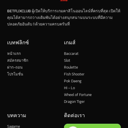
BETFLIXCLUB ผู้เปิดให้บริการเกมคาสิโนออนไลน์ที่ครบที่สุด เปิดให้
คุณได้สามารถวางเดิมพันได้อย่างสนุกสนานบนระบบที่มีความ
ปลอดภัยอันดับ 1 ด้วยความครบครันที่
เบทฟลิกซ์
เกมส์
หน้าแรก
Baccarat
สมัครสมาชิก
Slot
ฝาก-ถอน
Roulette
โปรโมชั่น
Fish Shooter
Pok Daeng
Hi - Lo
Wheel of Fortune
Dragon Tiger
บทความ
ติดต่อเรา
Sagame