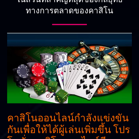
ทางการตลาดของคาสิโน
คาสิโนออนไลน์กำลังแข่งขัน
กันเพื่อให้ได้ผู้เล่นเพิ่มขึ้น โปร