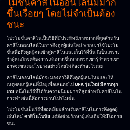
โมชั่นคาสิโนออนไลน์มีมาก
ขึ้นเรื่อยๆ โดยไม่จำเป็นต้อง
ชนะ
โปรโมชั่นคาสิโนเป็นวิธีที่มีประสิทธิภาพมากที่สุดสำหรับ
คาสิโนออนไลน์ในการดึงดูดผู้เล่นใหม่ พวกเขาใช้โปรโม
ชั่นเพื่อดึงดูดผู้คนเข้าสู่คาสิโนและเก็บไว้ที่นั่น นี่เป็นเพราะ
ว่าผู้คนมักจะต้องการเล่นมากขึ้นหากพวกเขารู้ว่าพวกเขา
อาจจะชนะอะไรบางอย่างโดยไม่ต้องทำอะไรเลย
คาสิโนออนไลน์มักจะมองหาวิธีดึงดูดผู้เล่นใหม่และให้
เหตุผลแก่ผู้เล่นที่มีอยู่เพื่อเล่นต่อไป
UFA รุ่นใหม่ มีครบทุก
เกม
หนึ่งในวิธีที่ได้รับความนิยมมากที่สุดสำหรับคาสิโนใน
การทำเช่นนี้คือการผ่านโปรโมชั่น
โปรโมชันเป็นวิธีที่ยอดเยี่ยมสำหรับคาสิโนในการดึงดูดผู้
เล่นใหม่
คาสิโนโบนัส
แต่ยังช่วยรักษาผู้เล่นเดิมให้มีโอกาส
ชนะ