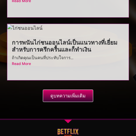
Read More
การพนันไก่ชนออนไลน์เป็นแนวทางที่เยี่ยม
สำหรับการครึกครื้นและก็ทำเงิน
ถ้าเกิดคุณเป็นคนที่ประทับใจการ...
Read More
ดูบทความเพิ่มเติม