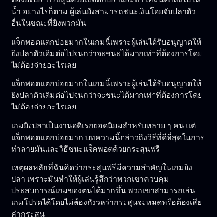
น้ำ อย่างไรก็ตาม ผู้เล่นยังสามารถชนะเงินโดยจับปลาตัว
อื่นในขณะที่ยิงพวกมัน
แจ็กพอตแตกบ่อยมากในเกมนี้เพราะผู้เล่นได้รับอนุญาตให้
ยิงปลาตัวเดิมต่อไปจนกว่าจะชนะได้มากเท่าที่ต้องการโดย
ไม่ต้องจ่ายอะไรเลย
แจ็กพอตแตกบ่อยมากในเกมนี้เพราะผู้เล่นได้รับอนุญาตให้
ยิงปลาตัวเดิมต่อไปจนกว่าจะชนะได้มากเท่าที่ต้องการโดย
ไม่ต้องจ่ายอะไรเลย
เกมยิงปลาเป็นงานอดิเรกยอดนิยมสำหรับหลาย ๆ คน แต่
แจ็กพอตแตกบ่อยมาก บทความนี้กล่าวถึงวิธีที่ดีที่สุดในการ
ทำลายมันและวิธีชนะแจ็คพอตด้วยกระสุนฟรี
เหตุผลหลักที่ฉันคิดว่ากระสุนฟรีมีความสำคัญในเกมยิง
ปลา เพราะมันทำให้ผู้เล่นรู้สึกว่าพวกเขาควบคุม
ประสบการณ์เกมของตนได้มากขึ้น พวกเขาสามารถเล่น
เกมโปรดได้โดยไม่ต้องกังวลว่ากระสุนจะหมดหรือต้องเสีย
ค่ากระสุน