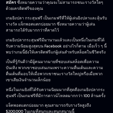
สมัคร
ซึ่งหมายความว่าคุณจะไม่สามารถชนะรางวัลใดๆ
ด้วยเครดิตฟรีของคุณ
เกมยิงปลา กระสุนฟรี เป็นเกมฟรีที่ให้ผู้เล่นยิงปลาและลุ้นรับ
รางวัล แจ็กพอตแตกบ่อยมาก ซึ่งหมายความว่าผู้เล่น
สามารถได้รับมากกว่าที่คาดไว้
เกมยิงปลากระสุนฟรีมีมานานแล้วและเป็นหนึ่งในเกมที่ได้
รับความนิยมสูงสุดบน Facebook อย่างไรก็ตาม เมื่อเร็ว ๆ นี้
พบว่าเกมนี้ยังให้เครดิตฟรีแก่ผู้เล่นสำหรับสล็อตในชีวิตจริง
เป็นที่รู้กันดีว่ามีผู้คนมากมายที่ชอบเล่นสล็อตเพื่อความ
บันเทิง พวกเขาชอบเล่นเกมเพราะความตื่นเต้นและความ
ตื่นเต้นที่มอบให้เมื่อพวกเขาชนะรางวัลใหญ่หรือเมื่อพวก
เขาเสียเงินจำนวนเล็กน้อย
หนึ่งในเกมยิงที่ได้รับความนิยมมากที่สุดคือเกมยิงปลากระ
สุนฟรี เป็นเกมฟรีที่มีการดาวน์โหลดมากกว่า 100 ล้านครั้ง
แจ็คพอตแตกบ่อยมาก คุณสามารถรับรางวัลสูงถึง
$200,000 ในเกมที่สนุกและสนุกสนานนี้