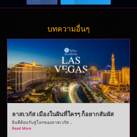
บทความอื่นๆ
ลาสเวกัส เมืองในฝันที่ใครๆ ก็อยากสัมผัส
ยินดีต้อนรับสู่โลกของลาสเวกัส ...
Read More