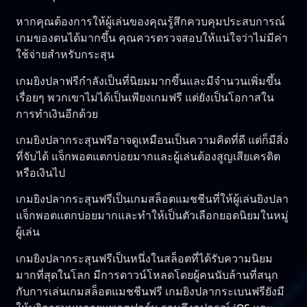
หากคุณต้องการให้ผู้เล่นของคุณรู้สึกควบคุมประสบการณ์
เกมของตนได้มากขึ้น คุณควรตรวจสอบให้แน่ใจว่าไม่มีค่า
ใช้จ่ายสำหรับกระสุน
เกมยิงปลาฟรีกำลังเป็นที่นิยมมากขึ้นและมีจำนวนเพิ่มขึ้น
เรื่อยๆ พวกเขาไม่ได้เป็นเพียงเกมฟรี แต่ยังเป็นโอกาสใน
การทำเงินอีกด้วย
เกมยิงปลากระสุนฟรีอาจดูเหมือนเป็นความคิดที่ดี แต่ก็มีสิ่ง
ที่จับได้ แจ็กพอตแตกบ่อยมากและผู้เล่นต้องสูญเสียเครดิต
หรือเงินไป
เกมยิงปลากระสุนฟรีเป็นเกมสล็อตแมชชีนที่ให้ผู้เล่นยิงปลา
แจ็กพอตแตกบ่อยมากและทำให้เป็นตัวเลือกยอดนิยมในหมู่
ผู้เล่น
เกมยิงปลากระสุนฟรีเป็นหนึ่งในสล็อตที่ได้รับความนิยม
มากที่สุดในโลก มีการดาวน์โหลดโดยผู้คนนับล้านที่สนุก
กับการเล่นเกมสล็อตแมชชีนฟรี เกมยิงปลากระเบนฟรียังมี