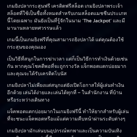
เกมยิงปลากระสุนฟรี เครดิตฟรีสล็อต เกมยิงปลาพระเจ้า
สล็อตที่ใช้เป็นชื่อทั้งหมดสำหรับเกมสล็อตแมชชีนประเภท
นี้โดยเฉพาะ มันยังเป็นที่รู้จักในนาม ‘The Jackpot’ และมี
มานานหลายทศวรรษแล้ว
เกมนี้เป็นเกมยิงฟรีที่คุณสามารถยิงปลาได้ แต่คุณต้องใช้
กระสุนของคุณเอง
เป็นวิธีที่สนุกในการฆ่าเวลา แต่ก็เป็นวิธีการทำเงินด้วยเช่น
กัน หากคุณโชคดีพอที่จะถูกรางวัล แจ็กพอตแตกบ่อยมาก
และคุณจะได้รับเครดิตโบนัส
เกมยิงปลาไม่เพียงแต่สนุกแต่ยังเปิดโอกาสให้ผู้เล่นทำเงิน
อีกด้วย เล่นได้ง่ายและเล่นได้ทุกที่ – ในสำนักงาน ที่บ้าน
หรือระหว่างเดินทาง
แจ็คพอตแตกบ่อยมากในเกมยิงฟรีนี้ ทำให้ยากสำหรับผู้เล่น
ที่จะชนะแจ็คพอตหรือแม้แต่ความคืบหน้าผ่านระดับต่างๆ
เกมยิงปลามักเล่นบนอุปกรณ์พกพาและเป็นความบันเทิง