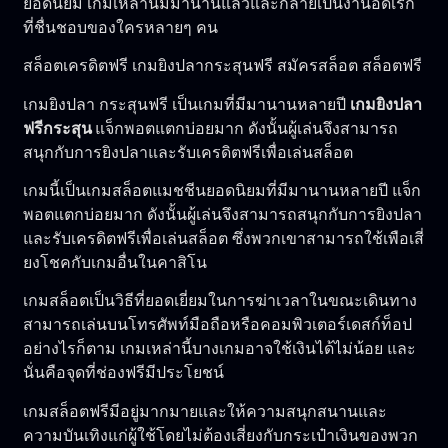
ยอดนิยม เกมเหล่านี้มีมานานแล้วและกลายเป็นงานอดิเรก
ที่ชื่นชอบของใครหลายๆ คน
สล็อตเครดิตฟรี เกมยิงปลากระสุนฟรี สมัครสล็อต สล็อตฟรี
เกมยิงปลา กระสุนฟรี เป็นเกมที่มีมานานหลายปี
เกมยิงปลา
ฟรีกระสุน
แจ็กพอตแตกบ่อยมาก ดังนั้นผู้เล่นจึงสามารถ
สนุกกับการยิงปลาและรับเครดิตฟรีเพื่อเล่นสล็อต
เกมนี้เป็นเกมสล็อตแมชชีนยอดนิยมที่มีมานานหลายปี แจ็ก
พอตแตกบ่อยมาก ดังนั้นผู้เล่นจึงสามารถสนุกกับการยิงปลา
และรับเครดิตฟรีเพื่อเล่นสล็อต ซึ่งพวกเขาสามารถใช้เพือเสี่
ยงโชคกับเกมอื่นในคาสิโน
เกมสล็อตเป็นวิธีที่ยอดเยี่ยมในการฆ่าเวลาในขณะเดินทาง
สามารถเล่นบนโทรศัพท์มือถือหรือคอมพิวเตอร์เดสก์ท็อป
อย่างไรก็ตาม เกมเหล่านี้บางเกมอาจใช้เงินได้ไม่น้อย และ
นั่นคือจุดที่ช่องฟรีมีประโยชน์
เกมสล็อตฟรีมีอยู่มากมายและให้ความสนุกสนานและ
ความบันเทิงแก่ผู้ใช้โดยไม่ต้องเสี่ยงกับกระเป๋าเงินของพวก