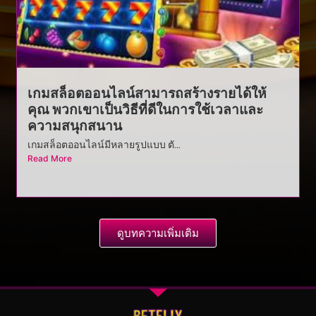
เกมสล็อตออนไลน์สามารถสร้างรายได้ให้
คุณ พวกเขาเป็นวิธีที่ดีในการใช้เวลาและ
ความสนุกสนาน
เกมสล็อตออนไลน์มีหลายรูปแบบ ตั...
Read More
ดูบทความเพิ่มเติม