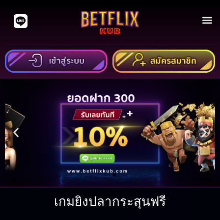
เกมยิงปลากระสุนฟรี