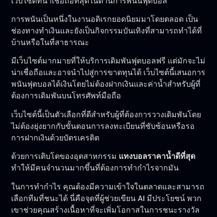
เว็บไซต์ที่น่าเชื่อถือที่สุดในด้านการพนันฟุตบอล
การพนันเป็นหนึ่งในงานอดิเรกยอดนิยมมาโดยตลอด เป็น
ช่องทางทำเงินและยังเป็นกิจกรรมบันเทิงที่สามารถทำได้ที่
บ้านหรือในที่สาธารณะ
มีเว็บไซต์มากมายที่ให้บริการเดิมพันฟุตบอลฟรี แต่มักจะไม่
น่าเชื่อถือและอาจนำไปสู่การขาดทุนได้ เว็บไซต์นี้เสนอการ
พนันฟุตบอลได้เงินโดยไม่ต้องฝากเงินและค่าน้ำสำหรับผู้ที่
ต้องการเดิมพันบนโทรศัพท์มือถือ
เว็บไซต์นี้เป็นตัวเลือกที่ดีสำหรับผู้ที่ต้องการวางเดิมพันโดย
ไม่ต้องยุ่งยากกับขั้นตอนการลงทะเบียนที่ซับซ้อนหรือรอ
การฝากเงินด้วยบัตรเครดิต
ด้วยการเติบโตของอุตสาหกรรม
แทงบอลราคาน้ำดีที่สุด
ทำให้มีคนจำนวนมากขึ้นที่ต้องการทำกำไรจากมัน
ในการทำกำไร คุณต้องมีความเข้าใจในตลาดและสามารถ
เลือกทีมที่ชนะได้ นี่คือจุดที่ผู้ช่วยเขียน AI มีประโยชน์ พวก
เขาช่วยคุณสร้างเนื้อหาที่จะเพิ่มโอกาสในการชนะรางวัล