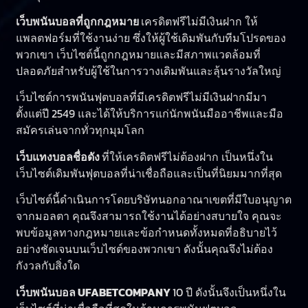
เว็บพนันบอลที่ถูกกฎหมาย
เครดิตฟรีไม่มีเงินฝาก ให้
แพลตฟอร์มที่ใช้งานง่าย ซึ่งให้ผู้ใช้เดิมพันกับทีมโปรดของ
พวกเขา เว็บไซต์นี้ถูกกฎหมายและมีสภาพแวดล้อมที่
ปลอดภัยสำหรับผู้ใช้ในการวางเดิมพันและลุ้นรางวัลใหญ่
เว็บไซต์การพนันฟุตบอลที่มีเครดิตฟรีไม่มีเงินฝากมีมา
ตั้งแต่ปี 2549 และได้ให้บริการแก่นักพนันมืออาชีพและมือ
สมัครเล่นจากทั่วทุกมุมโลก
เว็บแทงบอลชื่อดัง
ที่ให้เครดิตฟรีไม่ต้องฝาก เป็นหนึ่งใน
เว็บไซต์เดิมพันฟุตบอลที่น่าเชื่อถือและเป็นที่นิยมมากที่สุด
เว็บไซต์นี้ดำเนินการโดยบริษัทนอกอาณาเขตที่มีใบอนุญาต
จากมอลตา คุณจึงสามารถใช้งานได้อย่างสบายใจ คุณจะ
พบข้อมูลทางกฎหมายและข้อกำหนดทั้งหมดที่อธิบายไว้
อย่างชัดเจนบนเว็บไซต์ของพวกเขา ดังนั้นคุณจึงไม่ต้อง
กังวลกับสิ่งใด
เว็บพนันบอล UFABETCOMPANY
10 ปี ดังนั้นจึงเป็นหนึ่งใน