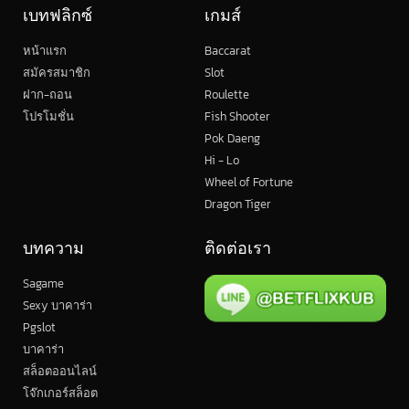
เบทฟลิกซ์
เกมส์
หน้าแรก
Baccarat
สมัครสมาชิก
Slot
ฝาก-ถอน
Roulette
โปรโมชั่น
Fish Shooter
Pok Daeng
Hi - Lo
Wheel of Fortune
Dragon Tiger
บทความ
ติดต่อเรา
Sagame
Sexy บาคาร่า
Pgslot
บาคาร่า
สล็อตออนไลน์
โจ๊กเกอร์สล็อต